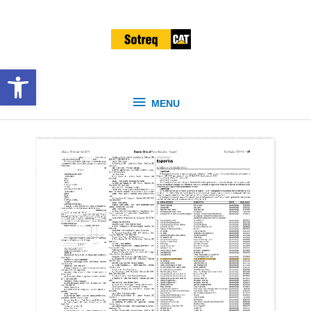
IR
MENU
PARA
O
CONTEÚDO
ABRIR A BARRA DE FERRAMENTAS
MENU