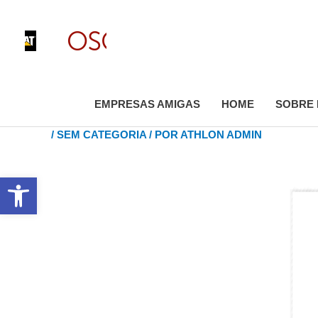
IR
PARA
O
CONTEÚDO
EMPRESAS AMIGAS
HOME
SOBRE
/
SEM CATEGORIA
/ POR
ATHLON ADMIN
ABRIR A BARRA DE FERRAMENTAS