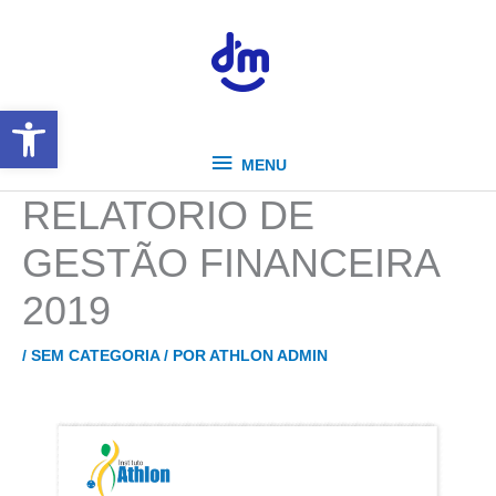
IR
MENU
PARA
O
CONTEÚDO
ABRIR A BARRA DE FERRAMENTAS
MENU
RELATORIO DE
GESTÃO FINANCEIRA
2019
/
SEM CATEGORIA
/ POR
ATHLON ADMIN